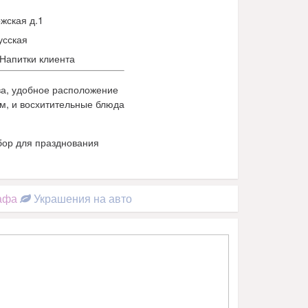
жская д.1
сская
Напитки клиента
ва, удобное расположение
ом, и восхитительные блюда
бор для празднования
афа
Украшения на авто