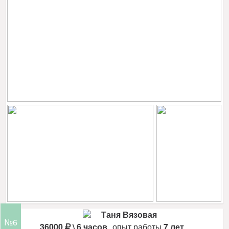
Таня Вязовая
№6
36000
\ 6 часов
опыт работы
7 лет