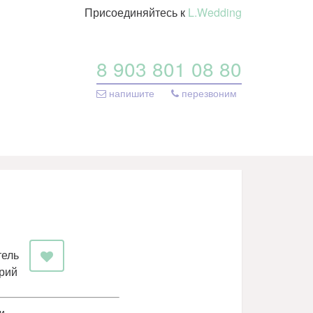
Присоединяйтесь к
L.Wedding
8 903 801 08 80
напишите
перезвоним
тель
рий
и