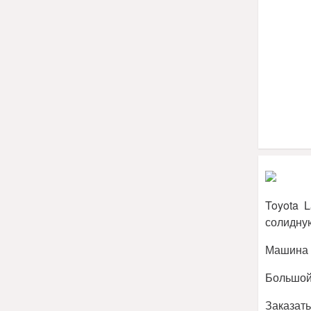
Toyota 
солидную
Машина и
Большой 
Заказат